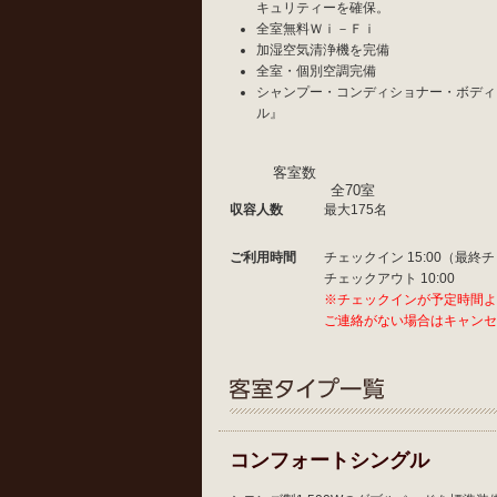
キュリティーを確保。
全室無料Ｗｉ－Ｆｉ
加湿空気清浄機を完備
全室・個別空調完備
シャンプー・コンディショナー・ボディ
ル
客室数
全70室
収容人数
最大175名
ご利用時間
チェックイン 15:00（最終チ
チェックアウト 10:00
※チェックインが予定時間よ
ご連絡がない場合はキャンセ
コンフォートシングル