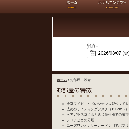
ホーム
ホテルコンセプト
宿泊日
ホーム
›
お部屋・設備
全室ワイドサイズのシモンズ製ベッドを
広めのライティングデスク（150cm～
ペアガラス防音窓と遮音壁仕様での厳粛
フロアごとの分煙
ユーズワンオンリーカード採用でパブリ