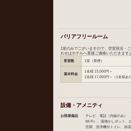
バリアフリールーム
1室のみでございますので、空室状況・
わせはホテルへ直接ご連絡いただきます
客室数
1室（禁煙）
1名様 15,000円～
基本料金
2名様 17,000円～（1名様あ
設備・アメニティ
お部屋備品
テレビ、電話（内線のみ）、
Wi-Fi）、湯沸かしポット
空調、洗浄機付トイレ、加湿