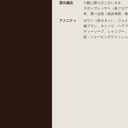
貸出備品
※数に限りがございます。
ズボンプレッサー（各フロア
布、選べる枕（低反発枕・抱
アメニティ
ガウン（前ボタン）、フェイ
歯ブラシ、カミソリ、ヘアブ
ディーソープ、シャンプー、
顔・シェービングウォッシュ