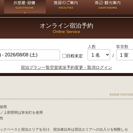
お部屋・設備
施設のご案内
周辺・観光情報
交
オンライン宿泊予約
Online Service
人数
客室数
/
日程未定
宿泊プラン一覧
空室状況
予約変更・取消
ログイン
採用
）／上部照明は蛍光灯を使用
性
ックペースと宿泊エリアを分け、宿泊者以外は宿泊エリアへの出入りを制限しセ